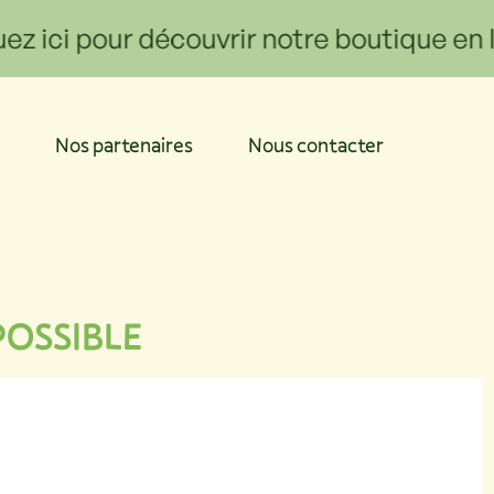
i pour découvrir notre boutique en ligne
Nos partenaires
Nous contacter
POSSIBLE