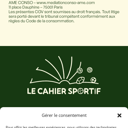
AME CONSO – www.mediationconso-ame.com
11 place Dauphine – 75001 Paris
Les présentes CGV sont soumises au droit français. Tout litige
sera porté devant le tribunal compétent conformément aux
règles du Code de la consommation.
Accueil
Gérer le consentement
Nos cahiers
Nos valeurs
Pour offrir les meilleures expériences, nous utilisons des technologies