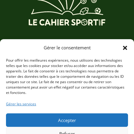
Accueil
Gérer le consentement
Nos cahiers
Nos valeurs
Pour offrir les meilleures expériences, nous utilisons des technologies
telles que les cookies pour stocker et/ou accéder aux informations des
Nos partenaires
appareils. Le fait de consentir à ces technologies nous permettra de
Nous contacter
traiter des données telles que le comportement de navigation ou les ID
uniques sur ce site. Le fait de ne pas consentir ou de retirer son
consentement peut avoir un effet négatif sur certaines caractéristiques
LE CAHIER SPORTIF
et fonctions.
LinkedIn
Instagram
Gérer les services
Facebook
Accepter
Conditions Générales de Vente
Mentions légales
Refuser